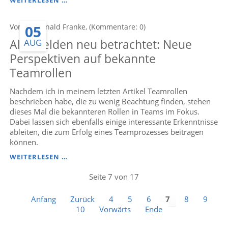
WEITERLESEN …
GRÜNDE,
WIE
05
Von Dr. Ronald Franke, (Kommentare: 0)
STREITS,
KRISEN
Alte Helden neu betrachtet: Neue
AUG
UND
KONFLIKTE
Perspektiven auf bekannte
ENDGÜLTIG
Teamrollen
BESEITIGT
WERDEN
Nachdem ich in meinem letzten Artikel Teamrollen
KÖNNEN
–
beschrieben habe, die zu wenig Beachtung finden, stehen
DANK
dieses Mal die bekannteren Rollen in Teams im Fokus.
EINER
Dabei lassen sich ebenfalls einige interessante Erkenntnisse
PROFESSIONELLEN
ableiten, die zum Erfolg eines Teamprozesses beitragen
MEDIATION
können.
ALTE
WEITERLESEN …
HELDEN
NEU
Seite 7 von 17
BETRACHTET:
NEUE
Anfang
Zurück
4
5
6
7
8
9
PERSPEKTIVEN
10
Vorwärts
Ende
AUF
BEKANNTE