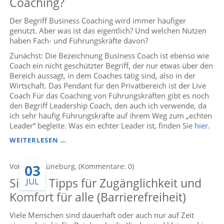
Coaching?
FEHLERN
ENTWICKELN
Der Begriff Business Coaching wird immer häufiger
KÖNNEN
genutzt. Aber was ist das eigentlich? Und welchen Nutzen
UND
haben Fach- und Führungskräfte davon?
WAS
SIE
Zunächst: Die Bezeichnung Business Coach ist ebenso wie
ALS
Coach ein nicht geschützter Begriff, der nur etwas über den
FÜHRUNGSKRAFT
Bereich aussagt, in dem Coaches tätig sind, also in der
DAZU
Wirtschaft. Das Pendant für den Privatbereich ist der Live
BEITRAGEN
Coach Für das Coaching von Führungskräften gibt es noch
KÖNNEN
den Begriff Leadership Coach, den auch ich verwende, da
ich sehr häufig Führungskräfte auf ihrem Weg zum „echten
Leader“ begleite. Was ein echter Leader ist, finden Sie
hier
.
WELCHEN
WEITERLESEN …
NUTZEN
HAT
03
Von Anke Lüneburg, (Kommentare: 0)
BUSINESS
COACHING?
Sieben Tipps für Zugänglichkeit und
JUL
Komfort für alle (Barrierefreiheit)
Viele Menschen sind dauerhaft oder auch nur auf Zeit