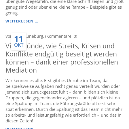
über gute Wegetafeln, die eine klare Schrift zeigen und groß
genug sind oder über eine kleine Rampe – Beispiele gibt es
genug.
SIEBEN
WEITERLESEN …
TIPPS
FÜR
11
Von Anke Lüneburg, (Kommentare: 0)
ZUGÄNGLICHKEIT
UND
Vier Gründe, wie Streits, Krisen und
OKT
KOMFORT
FÜR
Konflikte endgültig beseitigt werden
ALLE
können – dank einer professionellen
(BARRIEREFREIHEIT)
Mediation
Wir kennen es alle: Erst gibt es Unruhe im Team, da
beispielsweise Aufgaben nicht genau verteilt wurden oder
jemand sich zurückgesetzt fühlt – dann bilden sich kleine
Gruppen, die gegeneinander agieren – und plötzlich ist da
eine Spaltung im Team, die Führungskräfte oft erst sehr
spät erkennen. Durch die Spaltung ist das Team nicht mehr
so arbeits- und leistungsfähig wie erforderlich – und das in
diesen Zeiten!
VIER