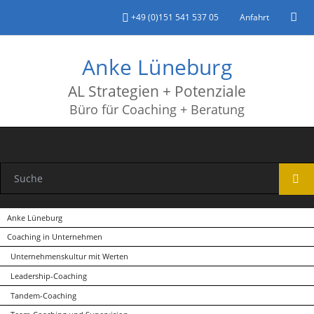
+49 (0)151 541 537 05
Anfahrt
Anke Lüneburg
AL Strategien + Potenziale
Büro für Coaching + Beratung
Navigation
Anke Lüneburg
überspringen
Coaching in Unternehmen
Unternehmenskultur mit Werten
Leadership-Coaching
Tandem-Coaching