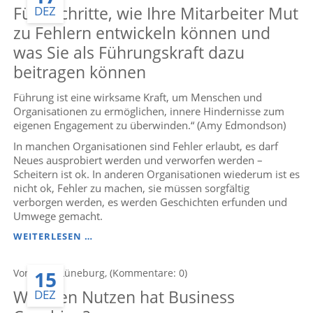
Fünf Schritte, wie Ihre Mitarbeiter Mut
DEZ
zu Fehlern entwickeln können und
was Sie als Führungskraft dazu
beitragen können
Führung ist eine wirksame Kraft, um Menschen und
Organisationen zu ermöglichen, innere Hindernisse zum
eigenen Engagement zu überwinden.“ (Amy Edmondson)
In manchen Organisationen sind Fehler erlaubt, es darf
Neues ausprobiert werden und verworfen werden –
Scheitern ist ok. In anderen Organisationen wiederum ist es
nicht ok, Fehler zu machen, sie müssen sorgfältig
verborgen werden, es werden Geschichten erfunden und
Umwege gemacht.
FÜNF
WEITERLESEN …
SCHRITTE,
WIE
15
Von Anke Lüneburg, (Kommentare: 0)
IHRE
MITARBEITER
Welchen Nutzen hat Business
DEZ
MUT
ZU