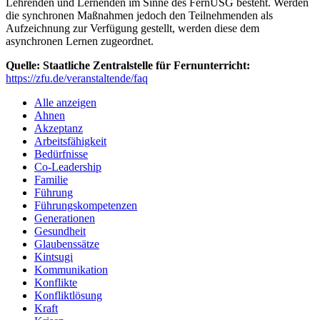
Lehrenden und Lernenden im Sinne des FernUSG besteht. Werden
die synchronen Maßnahmen jedoch den Teilnehmenden als
Aufzeichnung zur Verfügung gestellt, werden diese dem
asynchronen Lernen zugeordnet.
Quelle: Staatliche Zentralstelle für Fernunterricht:
https://zfu.de/veranstaltende/faq
Alle anzeigen
Ahnen
Akzeptanz
Arbeitsfähigkeit
Bedürfnisse
Co-Leadership
Familie
Führung
Führungskompetenzen
Generationen
Gesundheit
Glaubenssätze
Kintsugi
Kommunikation
Konflikte
Konfliktlösung
Kraft