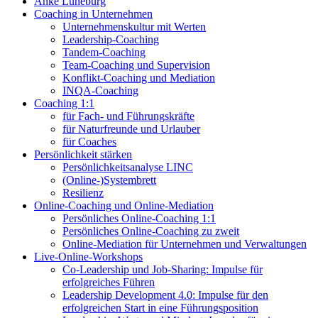
Anke Lüneburg
Coaching in Unternehmen
Unternehmenskultur mit Werten
Leadership-Coaching
Tandem-Coaching
Team-Coaching und Supervision
Konflikt-Coaching und Mediation
INQA-Coaching
Coaching 1:1
für Fach- und Führungskräfte
für Naturfreunde und Urlauber
für Coaches
Persönlichkeit stärken
Persönlichkeitsanalyse LINC
(Online-)Systembrett
Resilienz
Online-Coaching und Online-Mediation
Persönliches Online-Coaching 1:1
Persönliches Online-Coaching zu zweit
Online-Mediation für Unternehmen und Verwaltungen
Live-Online-Workshops
Co-Leadership und Job-Sharing: Impulse für
erfolgreiches Führen
Leadership Development 4.0: Impulse für den
erfolgreichen Start in eine Führungsposition