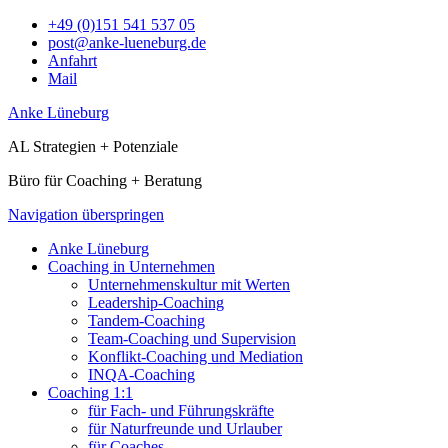
+49 (0)151 541 537 05
post@anke-lueneburg.de
Anfahrt
Mail
Anke Lüneburg
AL Strategien + Potenziale
Büro für Coaching + Beratung
Navigation überspringen
Anke Lüneburg
Coaching in Unternehmen
Unternehmenskultur mit Werten
Leadership-Coaching
Tandem-Coaching
Team-Coaching und Supervision
Konflikt-Coaching und Mediation
INQA-Coaching
Coaching 1:1
für Fach- und Führungskräfte
für Naturfreunde und Urlauber
für Coaches