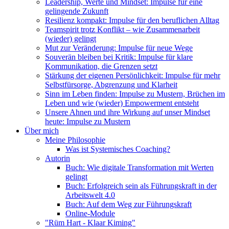
Leadership, Werte und Mindset: Impulse für eine
gelingende Zukunft
Resilienz kompakt: Impulse für den beruflichen Alltag
Teamspirit trotz Konflikt – wie Zusammenarbeit
(wieder) gelingt
Mut zur Veränderung: Impulse für neue Wege
Souverän bleiben bei Kritik: Impulse für klare
Kommunikation, die Grenzen setzt
Stärkung der eigenen Persönlichkeit: Impulse für mehr
Selbstfürsorge, Abgrenzung und Klarheit
Sinn im Leben finden: Impulse zu Mustern, Brüchen im
Leben und wie (wieder) Empowerment entsteht
Unsere Ahnen und ihre Wirkung auf unser Mindset
heute: Impulse zu Mustern
Über mich
Meine Philosophie
Was ist Systemisches Coaching?
Autorin
Buch: Wie digitale Transformation mit Werten
gelingt
Buch: Erfolgreich sein als Führungskraft in der
Arbeitswelt 4.0
Buch: Auf dem Weg zur Führungskraft
Online-Module
"Rüm Hart - Klaar Kiming"