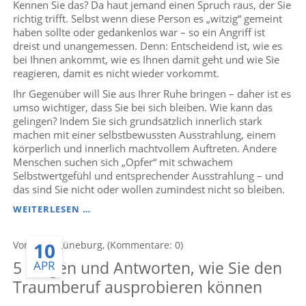
Kennen Sie das? Da haut jemand einen Spruch raus, der Sie
NUN?
richtig trifft. Selbst wenn diese Person es „witzig“ gemeint
haben sollte oder gedankenlos war – so ein Angriff ist
dreist und unangemessen. Denn: Entscheidend ist, wie es
bei Ihnen ankommt, wie es Ihnen damit geht und wie Sie
reagieren, damit es nicht wieder vorkommt.
Ihr Gegenüber will Sie aus Ihrer Ruhe bringen – daher ist es
umso wichtiger, dass Sie bei sich bleiben. Wie kann das
gelingen? Indem Sie sich grundsätzlich innerlich stark
machen mit einer selbstbewussten Ausstrahlung, einem
körperlich und innerlich machtvollem Auftreten. Andere
Menschen suchen sich „Opfer“ mit schwachem
Selbstwertgefühl und entsprechender Ausstrahlung – und
das sind Sie nicht oder wollen zumindest nicht so bleiben.
WIE
WEITERLESEN …
WEHRE
ICH
10
Von Anke Lüneburg, (Kommentare: 0)
MICH
GEGEN
5 Fragen und Antworten, wie Sie den
APR
DREISTE
UND
Traumberuf ausprobieren können
UNANGEMESSENE