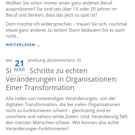
SPRÜCHE?
Wollten Sie schon immer einen ganz anderen Beruf
ausprobieren? Sie sind seit über 10 oder 20 Jahren im
Beruf und denken, dass das jetzt zu spät ist?
Dem möchte ich widersprechen – trauen Sie sich, nochmal
etwas ganz anderes zu testen! Dann bedauern Sie es auch
nicht…
5
WEITERLESEN …
FRAGEN
UND
21
Von Anke Lüneburg, (Kommentare: 0)
ANTWORTEN,
WIE
Sieben Schritte zu echten
MÄR
SIE
DEN
Veränderungen in Organisationen:
TRAUMBERUF
Einer Transformation
AUSPROBIEREN
KÖNNEN
Alle reden von notwendigen Veränderungen, von der
digitalen Transformation, die bei vielen Organisationen
nicht zu funktionieren scheint – gleichzeitig sind es
unsichere und nahezu wilde Zeiten. Und: Veränderung fällt
den meisten Menschen schwer. Wie können also echte
Veränderungen funktionieren?