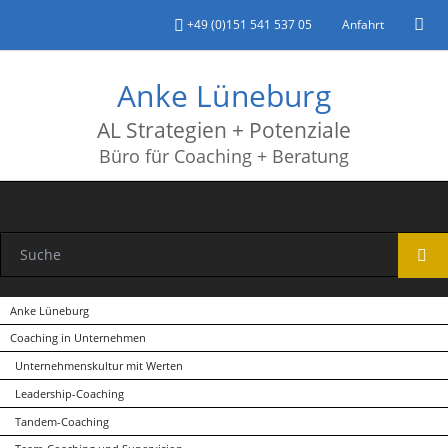
+49 (0)151 541 537 05
Anfahrt
Anke Lüneburg
AL Strategien + Potenziale
Büro für Coaching + Beratung
Navigation
Anke Lüneburg
überspringen
Coaching in Unternehmen
Unternehmenskultur mit Werten
Leadership-Coaching
Tandem-Coaching