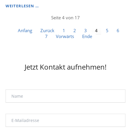
BEI
WEITERLESEN …
IHNEN
KÄMPFEN
Seite 4 von 17
LANGJÄHRIGE
FÜHRUNGSKRÄFTE
Anfang
Zurück
1
2
3
4
5
6
GEGEN
7
Vorwärts
Ende
JUNGE
MITARBEITER,
DIE
EINE
ANDERE
EINSTELLUNG
Jetzt Kontakt aufnehmen!
ZUR
ARBEIT
UND
ZUR
FÜHRUNG
HABEN.
WIE
FINDEN
SIE
EINE
LÖSUNG?