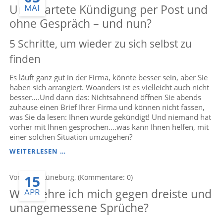
Unerwartete Kündigung per Post und
MAI
ohne Gespräch – und nun?
5 Schritte, um wieder zu sich selbst zu
finden
Es läuft ganz gut in der Firma, könnte besser sein, aber Sie
haben sich arrangiert. Woanders ist es vielleicht auch nicht
besser….Und dann das: Nichtsahnend öffnen Sie abends
zuhause einen Brief Ihrer Firma und können nicht fassen,
was Sie da lesen: Ihnen wurde gekündigt! Und niemand hat
vorher mit Ihnen gesprochen….was kann Ihnen helfen, mit
einer solchen Situation umzugehen?
UNERWARTETE
WEITERLESEN …
KÜNDIGUNG
PER
15
Von Anke Lüneburg, (Kommentare: 0)
POST
UND
Wie wehre ich mich gegen dreiste und
APR
OHNE
GESPRÄCH
unangemessene Sprüche?
–
UND