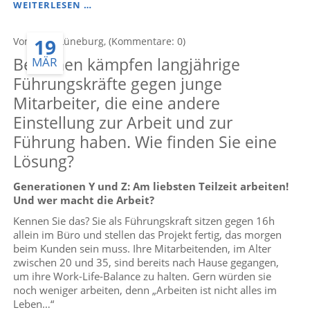
SIEBEN
WEITERLESEN …
SCHRITTE
ZU
19
Von Anke Lüneburg, (Kommentare: 0)
ECHTEN
VERÄNDERUNGEN
Bei Ihnen kämpfen langjährige
MÄR
IN
ORGANISATIONEN:
Führungskräfte gegen junge
EINER
Mitarbeiter, die eine andere
TRANSFORMATION
Einstellung zur Arbeit und zur
Führung haben. Wie finden Sie eine
Lösung?
Generationen Y und Z: Am liebsten Teilzeit arbeiten!
Und wer macht die Arbeit?
Kennen Sie das? Sie als Führungskraft sitzen gegen 16h
allein im Büro und stellen das Projekt fertig, das morgen
beim Kunden sein muss. Ihre Mitarbeitenden, im Alter
zwischen 20 und 35, sind bereits nach Hause gegangen,
um ihre Work-Life-Balance zu halten. Gern würden sie
noch weniger arbeiten, denn „Arbeiten ist nicht alles im
Leben…“